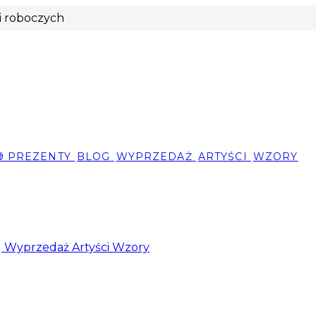
ni roboczych
🎁 PREZENTY
BLOG
WYPRZEDAŻ
ARTYŚCI
WZORY
g
Wyprzedaż
Artyści
Wzory