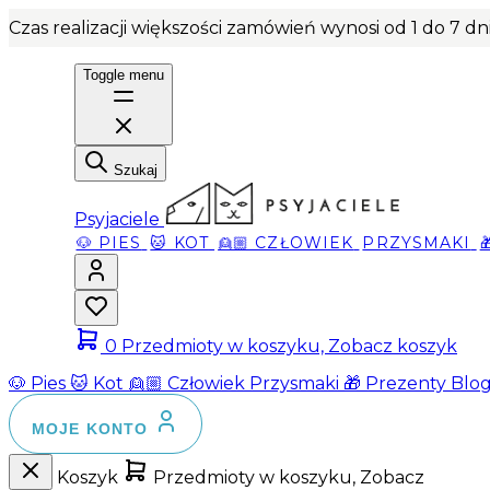
Czas realizacji większości zamówień wynosi od 1 do 7 d
Toggle menu
Szukaj
Psyjaciele
🐶 PIES
🐱 KOT
👱🏼 CZŁOWIEK
PRZYSMAKI
0
Przedmioty w koszyku, Zobacz koszyk
🐶 Pies
🐱 Kot
👱🏼 Człowiek
Przysmaki
🎁 Prezenty
Blo
MOJE KONTO
Koszyk
Przedmioty w koszyku, Zobacz