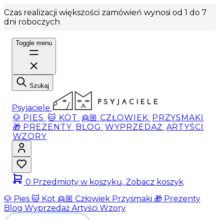
Czas realizacji większości zamówień wynosi od 1 do 7
dni roboczych
Toggle menu
Szukaj
Psyjaciele
🐶 PIES
🐱 KOT
👱🏼 CZŁOWIEK
PRZYSMAKI
🎁 PREZENTY
BLOG
WYPRZEDAŻ
ARTYŚCI
WZORY
0
Przedmioty w koszyku, Zobacz koszyk
🐶 Pies
🐱 Kot
👱🏼 Człowiek
Przysmaki
🎁 Prezenty
Blog
Wyprzedaż
Artyści
Wzory