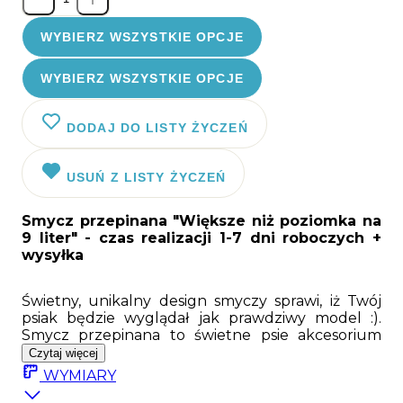
WYBIERZ WSZYSTKIE OPCJE
WYBIERZ WSZYSTKIE OPCJE
DODAJ DO LISTY ŻYCZEŃ
USUŃ Z LISTY ŻYCZEŃ
Smycz przepinana "Większe niż poziomka na
9 liter"
- czas realizacji 1-7 dni roboczych +
wysyłka
Świetny, unikalny design smyczy sprawi, iż Twój
psiak będzie wyglądał jak prawdziwy model :).
Smycz przepinana to świetne psie akcesorium
przydatne dla każdego psiaka. Smycz posiada
Czytaj więcej
dwa wytrzymałe karabinki pozwalające na
WYMIARY
regulację długości, a także na przypięcie do nerki