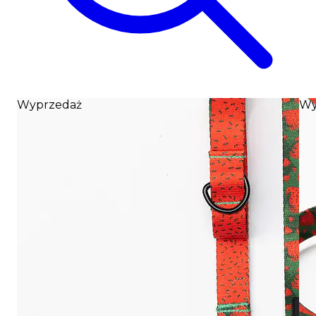
Wyprzedaż
Wy