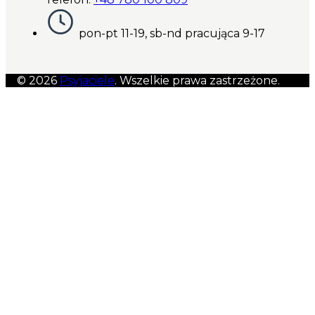
pon-pt 11-19, sb-nd pracująca 9-17
© 2026
Psyjaciele
. Wszelkie prawa zastrzeżone.