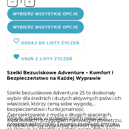
WYBIERZ WSZYSTKIE OPCJE
WYBIERZ WSZYSTKIE OPCJE
DODAJ DO LISTY ŻYCZEŃ
USUŃ Z LISTY ŻYCZEŃ
Szelki Bezuciskowe Adventure – Komfort i
Bezpieczeństwo na Każdej Wyprawie
Szelki bezuciskowe Adventure 25 to doskonały
wybór dla średnich i dużych aktywnych psów i ich
właścicieli, którzy cenią sobie wygodę,
bezpieczeństwo i funkcjonalność.
Zaprojektowane z myślą o długich spacerach,
Wszyty odblask w strategicznych miejscach
wędrówkach i przygodach na świeżym powietrzu,
zwiększa widoczność Twojego pupila po zmroku,
te szelki oferują wyjątkowy komfort dzięki dwóm