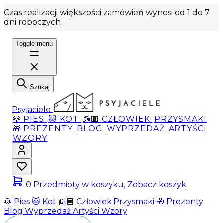
Czas realizacji większości zamówień wynosi od 1 do 7
dni roboczych
Toggle menu
Szukaj
Psyjaciele
🐶 PIES
🐱 KOT
👱🏼 CZŁOWIEK
PRZYSMAKI
🎁 PREZENTY
BLOG
WYPRZEDAŻ
ARTYŚCI
WZORY
0
Przedmioty w koszyku, Zobacz koszyk
🐶 Pies
🐱 Kot
👱🏼 Człowiek
Przysmaki
🎁 Prezenty
Blog
Wyprzedaż
Artyści
Wzory