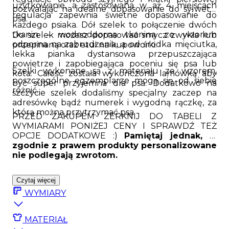
użytkowanie, a zastosowana w aż 4 miejscach
pozwalając na idealne dopasowanie do sylwetki
regulacja zapewnia świetne dopasowanie do
psa.
każdego psiaka. Dół szelek to połączenie dwóch
tkanin - wodoodporna tkanina ze wzorem
Do szelek możesz dopasować smycz zwykła lub
odporna na zabrudzenia, a od środka mięciutka,
przepinaną oraz etui na kupoworki.
lekka pianka dystansowa przepuszczająca
powietrze i zapobiegająca poceniu się psa lub
Szelki wykonane są z materiału ze wzorem,
kota. Całość została wykończona lamówką aby
poszczególne egzemplarze mogą się od siebie
być super przyjemna dla psa. Dodatkowo na
różnić.
szczycie szelek dodaliśmy specjalny zaczep na
adresówkę bądź numerek i wygodną rączkę, za
którą można przytrzymać psa.
PRZED ZAKUPEM ZERKNIJ DO TABELI Z
WYMIARAMI PONIŻEJ CENY I SPRAWDŹ TEŻ
OPCJE DODATKOWE :)
Pamiętaj jednak, iż
zgodnie z prawem produkty personalizowane
nie podlegają zwrotom.
Czytaj więcej
WYMIARY
MATERIAŁ