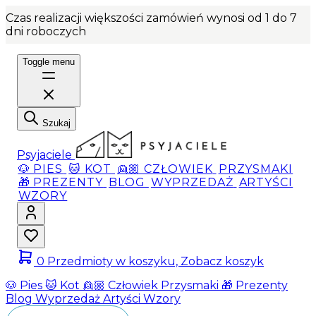
Czas realizacji większości zamówień wynosi od 1 do 7
dni roboczych
Toggle menu
Szukaj
Psyjaciele
🐶 PIES
🐱 KOT
👱🏼 CZŁOWIEK
PRZYSMAKI
🎁 PREZENTY
BLOG
WYPRZEDAŻ
ARTYŚCI
WZORY
0
Przedmioty w koszyku, Zobacz koszyk
🐶 Pies
🐱 Kot
👱🏼 Człowiek
Przysmaki
🎁 Prezenty
Blog
Wyprzedaż
Artyści
Wzory