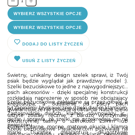
WYBIERZ WSZYSTKIE OPCJE
WYBIERZ WSZYSTKIE OPCJE
DODAJ DO LISTY ŻYCZEŃ
USUŃ Z LISTY ŻYCZEŃ
Świetny, unikalny design szelek sprawi, iż Twój
psiak będzie wyglądał jak prawdziwy model :).
Szelki bezuciskowe to jedne z najwygodniejszych
psich akcesoriów - dzięki specjalnej konstrukcji
rozkładają naprężenie w sposób nie obciążający
Szelki bezuciskowe zakładane są przez głowę, a
kręgosłupa, a oddalenie od psich pach
tył zapinamy błyskawicznie dzięki dwóm klamrom.
gwarantuje, że nie powstaną obtarcia. Nasze szelki
Zastosowanie dwóch klamer równoważy ich
uszyte zostały ręcznie z bardzo wytrzymałej
ciężar i sprawia, że szelki nie przekręcają się na
dwustronnej taśmy o szerokości 25mm lub
zwierzaku.
20mm. Czarne, mocne, matowe okucia i klamra
Szelki bezuciskowe Psyjaciele.com pozwalają na
marki Duraflex gwarantują długotrwałe
regulacje obwodu szyjnego i klatki piersiowej