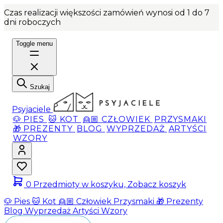
Czas realizacji większości zamówień wynosi od 1 do 7
dni roboczych
Toggle menu
Szukaj
Psyjaciele
🐶 PIES
🐱 KOT
👱🏼 CZŁOWIEK
PRZYSMAKI
🎁 PREZENTY
BLOG
WYPRZEDAŻ
ARTYŚCI
WZORY
0
Przedmioty w koszyku, Zobacz koszyk
🐶 Pies
🐱 Kot
👱🏼 Człowiek
Przysmaki
🎁 Prezenty
Blog
Wyprzedaż
Artyści
Wzory