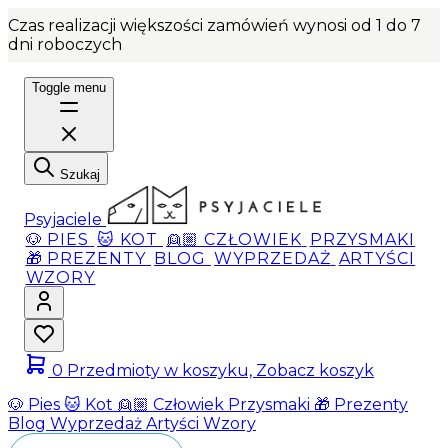
Czas realizacji większości zamówień wynosi od 1 do 7
dni roboczych
Toggle menu
Szukaj
Psyjaciele
🐶 PIES
🐱 KOT
👱🏼 CZŁOWIEK
PRZYSMAKI
🎁 PREZENTY
BLOG
WYPRZEDAŻ
ARTYŚCI
WZORY
0
Przedmioty w koszyku, Zobacz koszyk
🐶 Pies
🐱 Kot
👱🏼 Człowiek
Przysmaki
🎁 Prezenty
Blog
Wyprzedaż
Artyści
Wzory