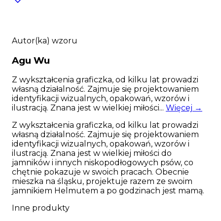
(mierzony w miejscu gdzie szyja łączy się z
tułowiem) oraz obwód klatki piersiowej. W
związku z dużą ilością klamer szelki mają
mniejszy zakres regulacji niż klasyczne
bezuciski dlatego ważne jest podanie
Autor(ka) wzoru
wymiaru, od którego zakres ma się zaczynać.
Agu
Wu
Dokładna instrukcja jak zmierzyć psa
znajduje się poniżej tabeli. Jeśli masz z tym
Z wykształcenia graficzka, od kilku lat prowadzi
problem - skontaktuj się z nami bo szelki nie
własną działalność. Zajmuje się projektowaniem
podlegają zwrotom.
identyfikacji wizualnych, opakowań, wzorów i
ilustracją. Znana jest w wielkiej miłości...
Więcej →
Świetny, unikalny design szelek sprawi, iż Twój
psiak będzie wyglądał jak prawdziwy model :).
Z wykształcenia graficzka, od kilku lat prowadzi
Szelki bezuciskowe to jedne z najwygodniejszych
własną działalność. Zajmuje się projektowaniem
psich akcesoriów - dzięki specjalnej konstrukcji
identyfikacji wizualnych, opakowań, wzorów i
rozkładają naprężenie w sposób nie obciążający
ilustracją. Znana jest w wielkiej miłości do
kręgosłupa, a oddalenie od psich pach
jamników i innych niskopodłogowych psów, co
gwarantuje, że nie powstaną obtarcia. Nasze szelki
chętnie pokazuje w swoich pracach. Obecnie
uszyte zostały ręcznie z bardzo wytrzymałej
mieszka na śląsku, projektuje razem ze swoim
dwustronnej taśmy o szerokości 25mm lub
jamnikiem Helmutem a po godzinach jest mamą.
20mm. Czarne, mocne, matowe okucia i klamry
marki Duraflex gwarantują długotrwałe
Inne produkty
użytkowanie, a zastosowana w aż 6 miejscach