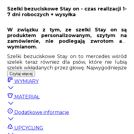
Szelki bezuciskowe Stay on
- czas realizacji 1-
7 dni roboczych + wysyłka
W związku z tym, ze szelki Stay on są
produktem personalizowanym, szytym na
zamówienie, nie podlegają zwrotom ani
wymianom.
Szelki bezuciskowe Stay on to mercedes wśród
szelek teraz również dla psów, które nie lubią
szelek wkładanych przez głowę. Najwygodniejsze
szelki na rynku dostały dwie dodatkowe klamry w
Czytaj więcej
obwodzie szyi, które sprawiają, że zakłada się je
WYMIARY
super łatwo. Szelki te świetnie nadają się dla psów,
które nie lubią gmerania przy uszach, szyji czy
głowie.
MATERIAŁ
Szelki bezuciskowe stay on to produkt
personalizowany szyty na wymiar dla Twojego psa
Dodatkowe informacje
w ciągu 7-14 dni roboczych.
Zerknij do tabeli z
wymiarami poniżej i wybierz najbardziej
UPCYCLING
zbliżony rozmiar, a podaj nam obwód szyi psa