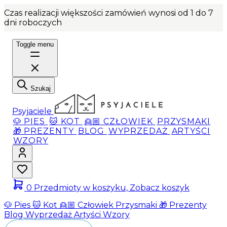
Czas realizacji większości zamówień wynosi od 1 do 7
dni roboczych
Toggle menu
Szukaj
Psyjaciele
🐶 PIES
🐱 KOT
👱🏼 CZŁOWIEK
PRZYSMAKI
🎁 PREZENTY
BLOG
WYPRZEDAŻ
ARTYŚCI
WZORY
0
Przedmioty w koszyku, Zobacz koszyk
🐶 Pies
🐱 Kot
👱🏼 Człowiek
Przysmaki
🎁 Prezenty
Blog
Wyprzedaż
Artyści
Wzory