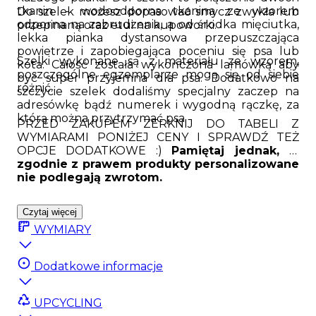
tkanin - wodoodporna tkanina ze wzorem
Do szelek możesz dopasować smycz zwykła lub
odporna na zabrudzenia, a od środka mięciutka,
przepinaną oraz etui na kupoworki.
lekka pianka dystansowa przepuszczająca
powietrze i zapobiegająca poceniu się psa lub
Szelki wykonane są z materiału ze wzorem,
kota. Całość została wykończona lamówką aby
poszczególne egzemplarze mogą się od siebie
być super przyjemna dla psa. Dodatkowo na
różnić.
szczycie szelek dodaliśmy specjalny zaczep na
adresówkę bądź numerek i wygodną rączkę, za
którą można przytrzymać psa.
PRZED ZAKUPEM ZERKNIJ DO TABELI Z
WYMIARAMI PONIŻEJ CENY I SPRAWDŹ TEŻ
OPCJE DODATKOWE :)
Pamiętaj jednak, iż
zgodnie z prawem produkty personalizowane
nie podlegają zwrotom.
Czytaj więcej
WYMIARY
Dodatkowe informacje
UPCYCLING