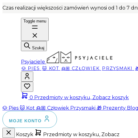
Czas realizacji większości zamówień wynosi od 1 do 7 d
Toggle menu
Szukaj
Psyjaciele
🐶 PIES
🐱 KOT
👱🏼 CZŁOWIEK
PRZYSMAKI
0
Przedmioty w koszyku, Zobacz koszyk
🐶 Pies
🐱 Kot
👱🏼 Człowiek
Przysmaki
🎁 Prezenty
Blo
MOJE KONTO
Koszyk
Przedmioty w koszyku, Zobacz