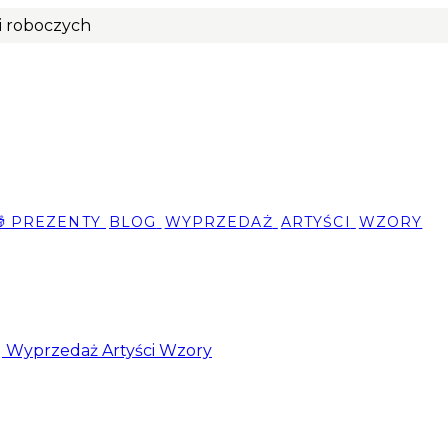
ni roboczych
🎁 PREZENTY
BLOG
WYPRZEDAŻ
ARTYŚCI
WZORY
g
Wyprzedaż
Artyści
Wzory