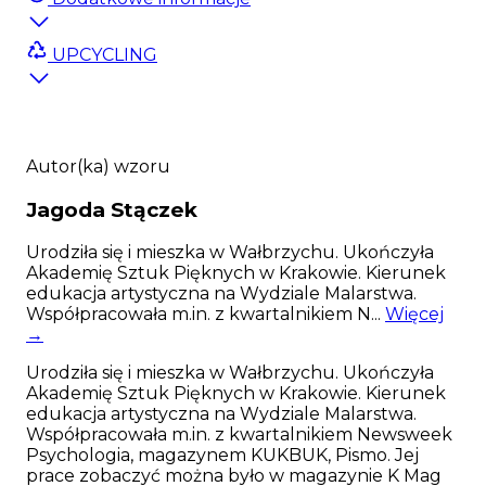
bardzo dokładne zmierzenie psa.
UPCYCLING
Instrukcja mierzenia znajduje się poniżej
tabeli. Jeśli masz z tym problem - skontaktuj
się z nami bo szelki nie podlegają zwrotom.
Świetny, unikalny design szelek sprawi, iż Twój
psiak będzie wyglądał jak prawdziwy model :).
Autor(ka) wzoru
Szelki guard to jedne z najpopularniejszych psich
akcesoriów - dzięki specjalnej konstrukcji
Jagoda
Stączek
rozkładają naprężenie w sposób nie obciążający
kręgosłupa, a regulacja w wielu miejscach
Urodziła się i mieszka w Wałbrzychu. Ukończyła
pozwala na idealne dopasowanie. Nasze szelki
Akademię Sztuk Pięknych w Krakowie. Kierunek
uszyte zostały ręcznie z bardzo wytrzymałej
edukacja artystyczna na Wydziale Malarstwa.
dwustronnej taśmy o szerokości 25mm lub
Współpracowała m.in. z kwartalnikiem N...
Więcej
20mm. Czarne, mocne, matowe okucia i klamry
→
marki Duraflex gwarantują długotrwałe
użytkowanie, a zastosowana w aż 6 miejscach
Urodziła się i mieszka w Wałbrzychu. Ukończyła
regulacja zapewnia świetne dopasowanie do
Akademię Sztuk Pięknych w Krakowie. Kierunek
każdego psiaka. Dodatkowo na szczycie szelek
edukacja artystyczna na Wydziale Malarstwa.
dodaliśmy specjalny zaczep na adresówkę bądź
Współpracowała m.in. z kwartalnikiem Newsweek
numerek i wygodną rączkę, za którą można
Psychologia, magazynem KUKBUK, Pismo. Jej
przytrzymać psa.
prace zobaczyć można było w magazynie K Mag