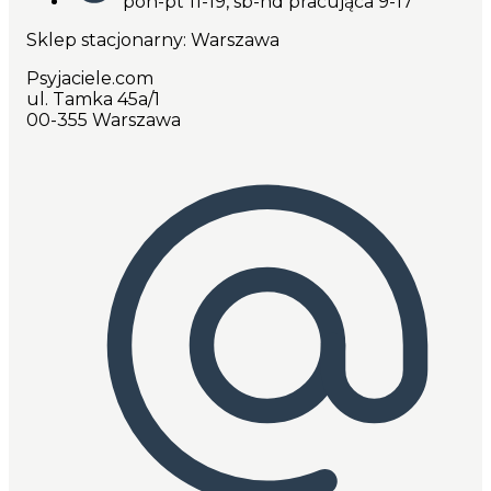
pon-pt 11-19, sb-nd pracująca 9-17
Sklep stacjonarny: Warszawa
Psyjaciele.com
ul. Tamka 45a/1
00-355 Warszawa