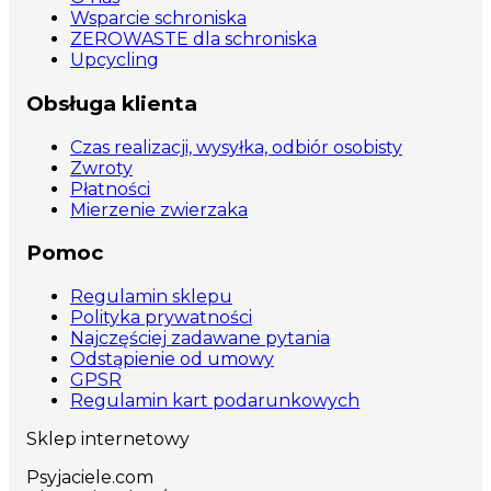
numerek; Ręcznie wykonana w Polsce;
Wsparcie schroniska
Konstrukcja chroniąca kręgosłup psa i
ZEROWASTE dla schroniska
uniemożliwiająca ucieczkę; Regulacja w aż 4
Upcycling
miejscach; Unikalny wzór dostępny tylko na
Psyjaciele.com, zastosowanie podwójnego
Obsługa klienta
materiału, raczka w standardzie
Czas realizacji, wysyłka, odbiór osobisty
Zwroty
Płatności
Mierzenie zwierzaka
Pomoc
Regulamin sklepu
Polityka prywatności
Najczęściej zadawane pytania
Odstąpienie od umowy
GPSR
Regulamin kart podarunkowych
Sklep internetowy
Psyjaciele.com