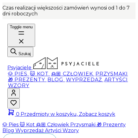
Czas realizacji większości zamówień wynosi od 1 do 7
dni roboczych
Toggle menu
Szukaj
Psyjaciele
🐶 PIES
🐱 KOT
👱🏼 CZŁOWIEK
PRZYSMAKI
🎁 PREZENTY
BLOG
WYPRZEDAŻ
ARTYŚCI
WZORY
0
Przedmioty w koszyku, Zobacz koszyk
🐶 Pies
🐱 Kot
👱🏼 Człowiek
Przysmaki
🎁 Prezenty
Blog
Wyprzedaż
Artyści
Wzory