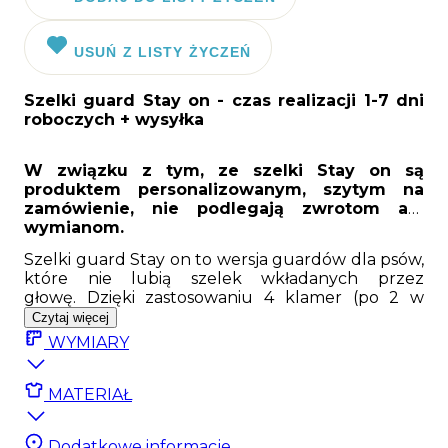
USUŃ Z LISTY ŻYCZEŃ
Szelki guard Stay on
- czas realizacji 1-7 dni
roboczych + wysyłka
W związku z tym, ze szelki Stay on są
produktem personalizowanym, szytym na
zamówienie, nie podlegają zwrotom ani
wymianom.
Szelki guard Stay on to wersja guardów dla psów,
które nie lubią szelek wkładanych przez
głowę. Dzięki zastosowaniu 4 klamer (po 2 w
obwodzie szyki i klatki) szelki są idealnie
Czytaj więcej
wyważone i nie przekręcają się na boki.
WYMIARY
Szelki guard stay on to produkt personalizowany
szyty na zamówienie dla Twojego psa w ciągu 7
MATERIAŁ
dni roboczych.
W związku z dużą ilością
klamer szelki mają mniejszy zakres regulacji
niż klasyczne guardy dlatego ważne jest
Dodatkowe informacje