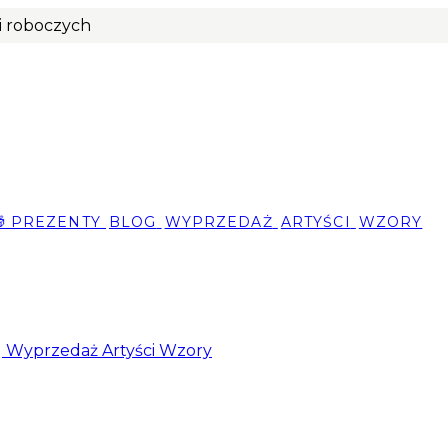
ni roboczych
🎁 PREZENTY
BLOG
WYPRZEDAŻ
ARTYŚCI
WZORY
g
Wyprzedaż
Artyści
Wzory