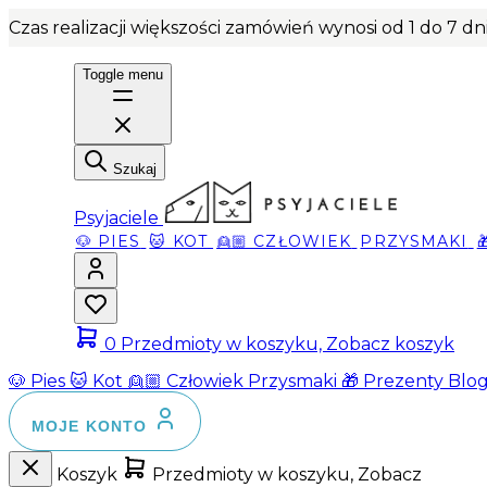
Czas realizacji większości zamówień wynosi od 1 do 7 d
Toggle menu
Szukaj
Psyjaciele
🐶 PIES
🐱 KOT
👱🏼 CZŁOWIEK
PRZYSMAKI
0
Przedmioty w koszyku, Zobacz koszyk
🐶 Pies
🐱 Kot
👱🏼 Człowiek
Przysmaki
🎁 Prezenty
Blo
MOJE KONTO
Koszyk
Przedmioty w koszyku, Zobacz