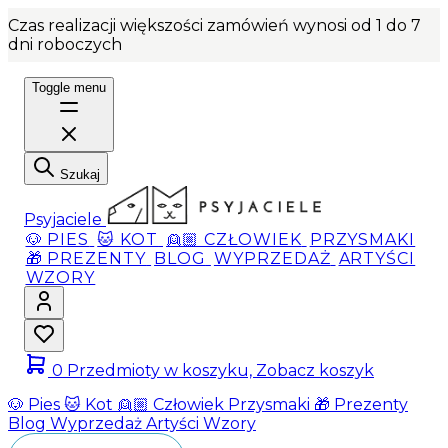
Czas realizacji większości zamówień wynosi od 1 do 7
dni roboczych
Toggle menu
Szukaj
Psyjaciele
🐶 PIES
🐱 KOT
👱🏼 CZŁOWIEK
PRZYSMAKI
🎁 PREZENTY
BLOG
WYPRZEDAŻ
ARTYŚCI
WZORY
0
Przedmioty w koszyku, Zobacz koszyk
🐶 Pies
🐱 Kot
👱🏼 Człowiek
Przysmaki
🎁 Prezenty
Blog
Wyprzedaż
Artyści
Wzory