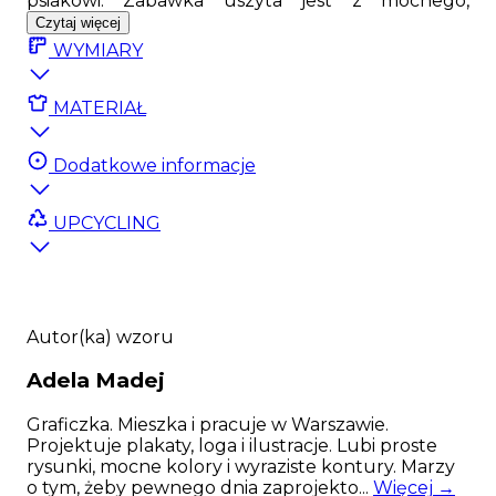
psiakowi. Zabawka uszyta jest z mocnego,
wodoodpornego materiału; w środku wypełniona
Czytaj więcej
została miękką owatą. Ciekawy wzór
WYMIARY
zaprojektowany przez wspaniałą ilustratorkę
Adelę Madej sprawi, że każdy pupil będzie
zadowolony z takiego prezentu
MATERIAŁ
Zabawka została wykonana w Polsce, z najwyższej
jakości polskich materiałów gwarantujących
Dodatkowe informacje
świetną zabawę.
UPCYCLING
Zabawka nie posiada piszczałki.
Najważniejsze cechy produktu: Wysokiej jakości,
wodoodporny materiał; Oryginalny wzór,
dostępny jedynie na Psyjaciele.com; Możliwość
prania; Miękkie wypełnienie
Autor(ka) wzoru
Adela
Madej
Graficzka. Mieszka i pracuje w Warszawie.
Projektuje plakaty, loga i ilustracje. Lubi proste
rysunki, mocne kolory i wyraziste kontury. Marzy
o tym, żeby pewnego dnia zaprojekto...
Więcej →