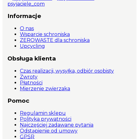
psyjaciele_com
Informacje
O nas
Wsparcie schroniska
ZEROWASTE dla schroniska
Upcycling
Obsługa klienta
Czas realizacji, wysyłka, odbiór osobisty
Zwroty
Płatności
Mierzenie zwierzaka
Pomoc
Regulamin sklepu
Polityka prywatności
Najczęściej zadawane pytania
Odstąpienie od umowy
GPSR