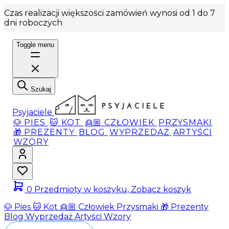
Czas realizacji większości zamówień wynosi od 1 do 7
dni roboczych
Toggle menu
Szukaj
Psyjaciele
🐶 PIES
🐱 KOT
👱🏼 CZŁOWIEK
PRZYSMAKI
🎁 PREZENTY
BLOG
WYPRZEDAŻ
ARTYŚCI
WZORY
0
Przedmioty w koszyku, Zobacz koszyk
🐶 Pies
🐱 Kot
👱🏼 Człowiek
Przysmaki
🎁 Prezenty
Blog
Wyprzedaż
Artyści
Wzory