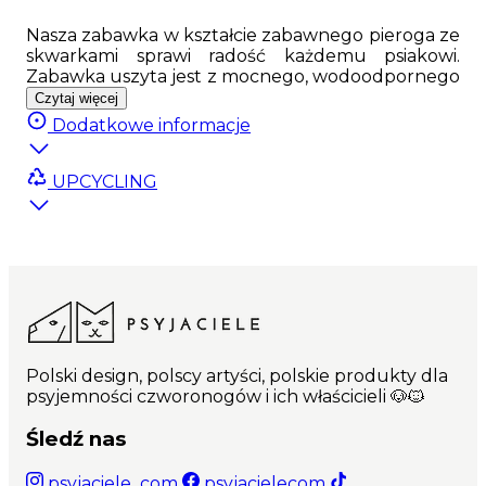
Nasza zabawka w kształcie zabawnego pieroga ze
skwarkami sprawi radość każdemu psiakowi.
Zabawka uszyta jest z mocnego, wodoodpornego
materiału; w środku wypełniona została miękką
Czytaj więcej
owatą. Ciekawy wzór zaprojektowany przez
Dodatkowe informacje
wspaniałą ilustratorkę Adelę Madej sprawi, że
każdy pupil będzie zadowolony z takiego
prezentu
UPCYCLING
Zabawka została wykonana w Polsce, z najwyższej
jakości polskich materiałów gwarantujących
świetną zabawę.
Zabawka nie posiada piszczałki.
Najważniejsze cechy produktu: Wysokiej jakości,
wodoodporny materiał; Oryginalny wzór,
dostępny jedynie na Psyjaciele.com; Możliwość
Polski design, polscy artyści, polskie produkty dla
prania; Miękkie wypełnienie
psyjemności czworonogów i ich właścicieli 🐶🐱
Śledź nas
psyjaciele_com
psyjacielecom