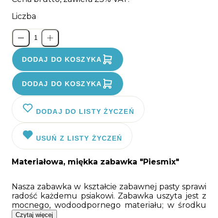
Liczba
DODAJ DO KOSZYKA
DODAJ DO KOSZYKA
DODAJ DO LISTY ŻYCZEŃ
USUŃ Z LISTY ŻYCZEŃ
Materiałowa, miękka zabawka "Piesmix"
Nasza zabawka w kształcie zabawnej pasty sprawi
radość każdemu psiakowi. Zabawka uszyta jest z
mocnego, wodoodpornego materiału; w środku
wypełniona została miękką owatą. Ciekawy wzór
Czytaj więcej