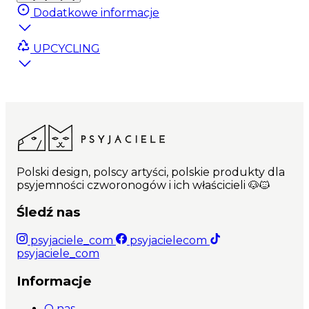
zaprojektowany przez wspaniałą ilustratorkę
Dodatkowe informacje
Adelę Madej sprawi, że każdy pupil będzie
zadowolony z takiego prezentu
UPCYCLING
Zabawka została wykonana w Polsce, z najwyższej
jakości polskich materiałów gwarantujących
świetną zabawę.
Zabawka nie posiada piszczałki.
Najważniejsze cechy produktu: Wysokiej jakości,
wodoodporny materiał; Oryginalny wzór,
dostępny jedynie na Psyjaciele.com; Możliwość
prania; Miękkie wypełnienie
Polski design, polscy artyści, polskie produkty dla
psyjemności czworonogów i ich właścicieli 🐶🐱
Śledź nas
psyjaciele_com
psyjacielecom
psyjaciele_com
Informacje
O nas