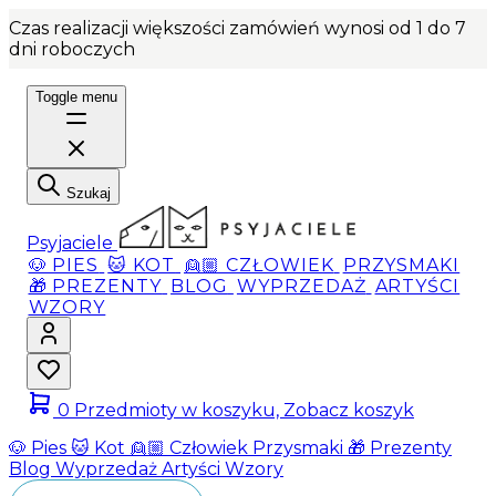
Czas realizacji większości zamówień wynosi od 1 do 7
dni roboczych
Toggle menu
Szukaj
Psyjaciele
🐶 PIES
🐱 KOT
👱🏼 CZŁOWIEK
PRZYSMAKI
🎁 PREZENTY
BLOG
WYPRZEDAŻ
ARTYŚCI
WZORY
0
Przedmioty w koszyku, Zobacz koszyk
🐶 Pies
🐱 Kot
👱🏼 Człowiek
Przysmaki
🎁 Prezenty
Blog
Wyprzedaż
Artyści
Wzory