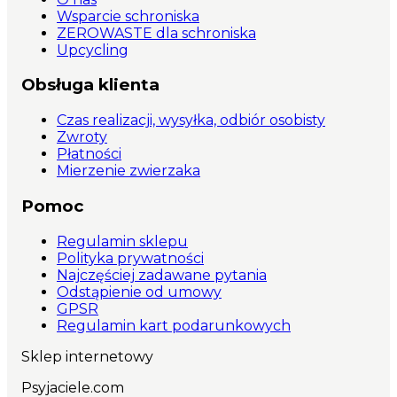
Wsparcie schroniska
ZEROWASTE dla schroniska
Upcycling
Obsługa klienta
Czas realizacji, wysyłka, odbiór osobisty
Zwroty
Płatności
Mierzenie zwierzaka
Pomoc
Regulamin sklepu
Polityka prywatności
Najczęściej zadawane pytania
Odstąpienie od umowy
GPSR
Regulamin kart podarunkowych
Sklep internetowy
Psyjaciele.com