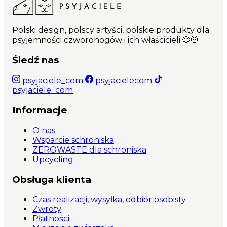
Polski design, polscy artyści, polskie produkty dla
psyjemności czworonogów i ich właścicieli 🐶🐱
Śledź nas
psyjaciele_com
psyjacielecom
psyjaciele_com
Informacje
O nas
Wsparcie schroniska
ZEROWASTE dla schroniska
Upcycling
Obsługa klienta
Czas realizacji, wysyłka, odbiór osobisty
Zwroty
Płatności