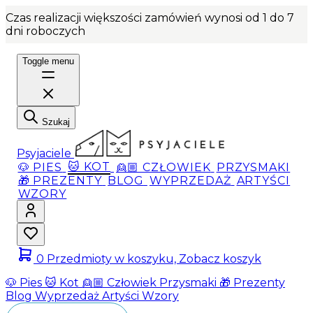
Czas realizacji większości zamówień wynosi od 1 do 7
dni roboczych
Toggle menu
Szukaj
Psyjaciele
🐶 PIES
🐱 KOT
👱🏼 CZŁOWIEK
PRZYSMAKI
🎁 PREZENTY
BLOG
WYPRZEDAŻ
ARTYŚCI
WZORY
0
Przedmioty w koszyku, Zobacz koszyk
🐶 Pies
🐱 Kot
👱🏼 Człowiek
Przysmaki
🎁 Prezenty
Blog
Wyprzedaż
Artyści
Wzory