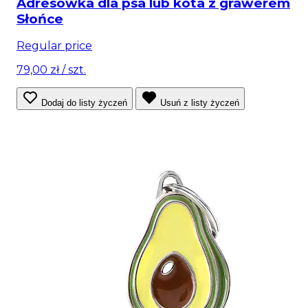
Adresówka dla psa lub kota z grawerem
Słońce
Regular price
79,00 zł
/ szt.
Dodaj do listy życzeń
Usuń z listy życzeń