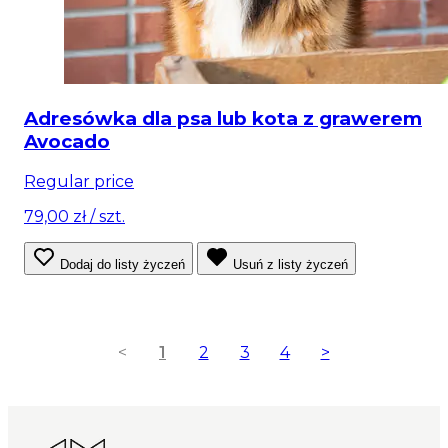
Adresówka dla psa lub kota z grawerem
Avocado
Regular price
79,00 zł
/ szt.
Dodaj do listy życzeń
Usuń z listy życzeń
<
1
2
3
4
>