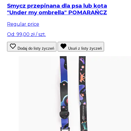
Smycz przepinana dla psa lub kota
"Under my ombrella" POMARAŃCZ
Regular price
Od: 99,00 zł
/ szt.
Dodaj do listy życzeń
Usuń z listy życzeń