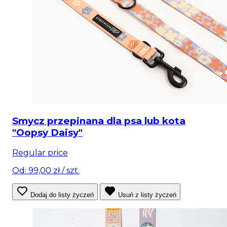
Smycz przepinana dla psa lub kota
"Oopsy Daisy"
Regular price
Od: 99,00 zł
/ szt.
Dodaj do listy życzeń
Usuń z listy życzeń