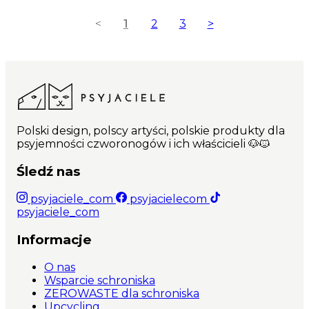
<
1
2
3
>
Polski design, polscy artyści, polskie produkty dla
psyjemności czworonogów i ich właścicieli 🐶🐱
Śledź nas
psyjaciele_com
psyjacielecom
psyjaciele_com
Informacje
O nas
Wsparcie schroniska
ZEROWASTE dla schroniska
Upcycling