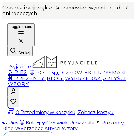
Czas realizacji większości zamówień wynosi od 1 do 7
dni roboczych
Toggle menu
Szukaj
Psyjaciele
🐶 PIES
🐱 KOT
👱🏼 CZŁOWIEK
PRZYSMAKI
🎁 PREZENTY
BLOG
WYPRZEDAŻ
ARTYŚCI
WZORY
0
Przedmioty w koszyku, Zobacz koszyk
🐶 Pies
🐱 Kot
👱🏼 Człowiek
Przysmaki
🎁 Prezenty
Blog
Wyprzedaż
Artyści
Wzory