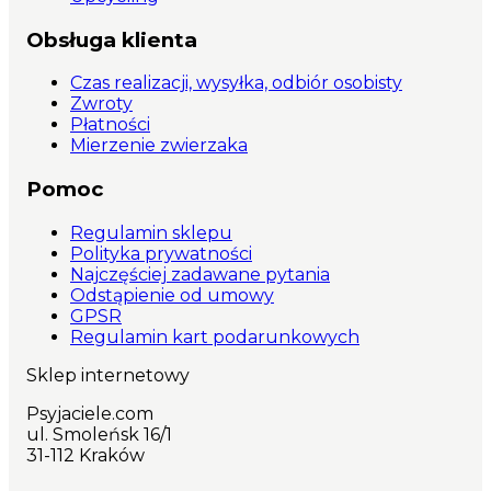
Obsługa klienta
Czas realizacji, wysyłka, odbiór osobisty
Zwroty
Płatności
Mierzenie zwierzaka
Pomoc
Regulamin sklepu
Polityka prywatności
Najczęściej zadawane pytania
Odstąpienie od umowy
GPSR
Regulamin kart podarunkowych
Sklep internetowy
Psyjaciele.com
ul. Smoleńsk 16/1
31-112 Kraków