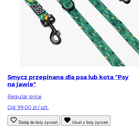
Smycz przepinana dla psa lub kota "Psy
na jawie"
Regular price
Od: 99,00 zł
/ szt.
Dodaj do listy życzeń
Usuń z listy życzeń