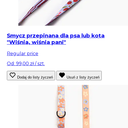
Smycz przepinana dla psa lub kota
"Wiśnia, wiśnia pani"
Regular price
Od: 99,00 zł
/ szt.
Dodaj do listy życzeń
Usuń z listy życzeń