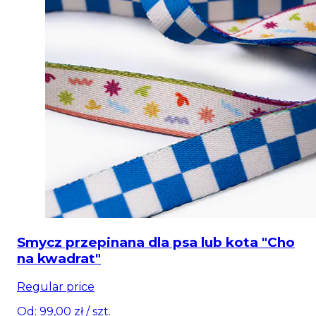
Smycz przepinana dla psa lub kota "Cho
na kwadrat"
Regular price
Od: 99,00 zł
/ szt.