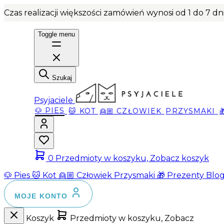
Czas realizacji większości zamówień wynosi od 1 do 7 d
Toggle menu
Szukaj
Psyjaciele
🐶 PIES
🐱 KOT
👱🏼 CZŁOWIEK
PRZYSMAKI
0
Przedmioty w koszyku, Zobacz koszyk
🐶 Pies
🐱 Kot
👱🏼 Człowiek
Przysmaki
🎁 Prezenty
Blo
MOJE KONTO
Koszyk
Przedmioty w koszyku, Zobacz