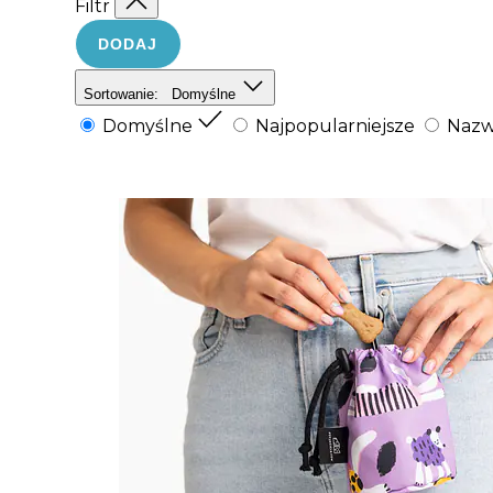
Filtr
DODAJ
Sortowanie:
Domyślne
Domyślne
Najpopularniejsze
Nazw