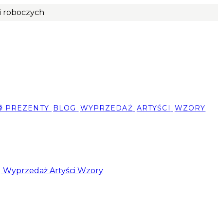
ni roboczych
🎁 PREZENTY
BLOG
WYPRZEDAŻ
ARTYŚCI
WZORY
g
Wyprzedaż
Artyści
Wzory