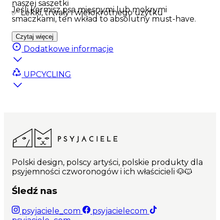
naszej saszetki
Jeśli karmisz psa mięsnymi lub mokrymi
✅ Lekki, trwały i wielokrotnego użytku
smaczkami, ten wkład to absolutny must-have.
Czytaj więcej
Dodatkowe informacje
UPCYCLING
Polski design, polscy artyści, polskie produkty dla
psyjemności czworonogów i ich właścicieli 🐶🐱
Śledź nas
psyjaciele_com
psyjacielecom