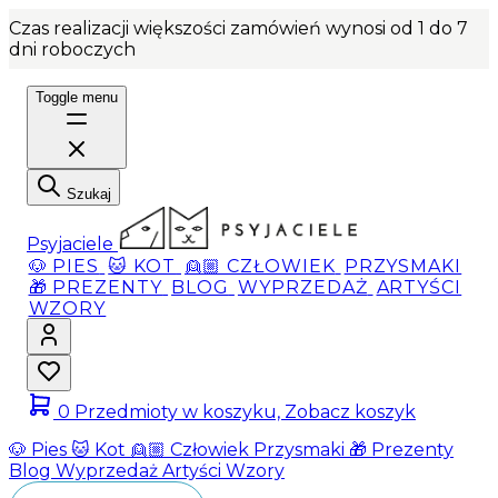
Czas realizacji większości zamówień wynosi od 1 do 7
dni roboczych
Toggle menu
Szukaj
Psyjaciele
🐶 PIES
🐱 KOT
👱🏼 CZŁOWIEK
PRZYSMAKI
🎁 PREZENTY
BLOG
WYPRZEDAŻ
ARTYŚCI
WZORY
0
Przedmioty w koszyku, Zobacz koszyk
🐶 Pies
🐱 Kot
👱🏼 Człowiek
Przysmaki
🎁 Prezenty
Blog
Wyprzedaż
Artyści
Wzory