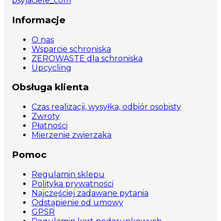
psyjaciele_com
Informacje
O nas
Wsparcie schroniska
ZEROWASTE dla schroniska
Upcycling
Obsługa klienta
Czas realizacji, wysyłka, odbiór osobisty
Zwroty
Płatności
Mierzenie zwierzaka
Pomoc
Regulamin sklepu
Polityka prywatności
Najczęściej zadawane pytania
Odstąpienie od umowy
GPSR