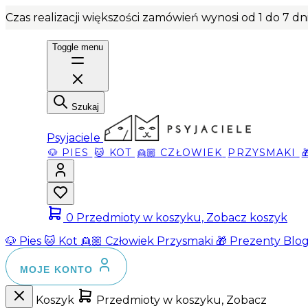
Czas realizacji większości zamówień wynosi od 1 do 7 d
Toggle menu
Szukaj
Psyjaciele
🐶 PIES
🐱 KOT
👱🏼 CZŁOWIEK
PRZYSMAKI
0
Przedmioty w koszyku, Zobacz koszyk
🐶 Pies
🐱 Kot
👱🏼 Człowiek
Przysmaki
🎁 Prezenty
Blo
MOJE KONTO
Koszyk
Przedmioty w koszyku, Zobacz