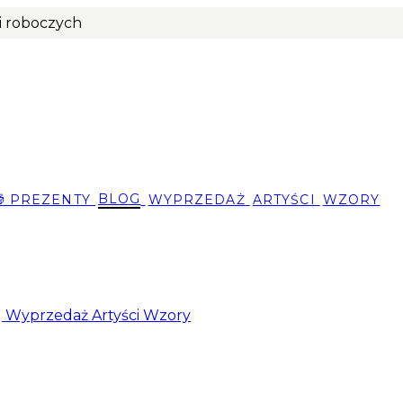
ni roboczych
🎁 PREZENTY
BLOG
WYPRZEDAŻ
ARTYŚCI
WZORY
g
Wyprzedaż
Artyści
Wzory