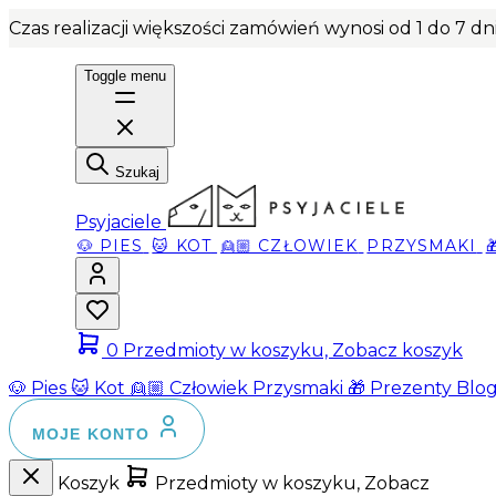
Czas realizacji większości zamówień wynosi od 1 do 7 d
Toggle menu
Szukaj
Psyjaciele
🐶 PIES
🐱 KOT
👱🏼 CZŁOWIEK
PRZYSMAKI
0
Przedmioty w koszyku, Zobacz koszyk
🐶 Pies
🐱 Kot
👱🏼 Człowiek
Przysmaki
🎁 Prezenty
Blo
MOJE KONTO
Koszyk
Przedmioty w koszyku, Zobacz