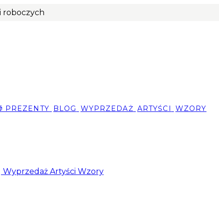
ni roboczych
🎁 PREZENTY
BLOG
WYPRZEDAŻ
ARTYŚCI
WZORY
g
Wyprzedaż
Artyści
Wzory