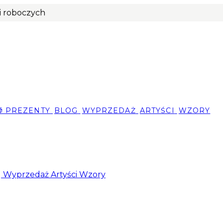
ni roboczych
🎁 PREZENTY
BLOG
WYPRZEDAŻ
ARTYŚCI
WZORY
g
Wyprzedaż
Artyści
Wzory