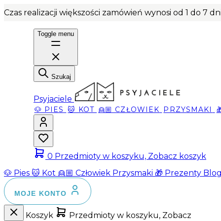
Czas realizacji większości zamówień wynosi od 1 do 7 d
Toggle menu
Szukaj
Psyjaciele
🐶 PIES
🐱 KOT
👱🏼 CZŁOWIEK
PRZYSMAKI
0
Przedmioty w koszyku, Zobacz koszyk
🐶 Pies
🐱 Kot
👱🏼 Człowiek
Przysmaki
🎁 Prezenty
Blo
MOJE KONTO
Koszyk
Przedmioty w koszyku, Zobacz