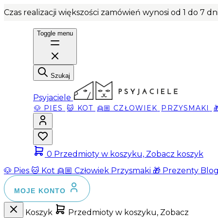
Czas realizacji większości zamówień wynosi od 1 do 7 d
Toggle menu
Szukaj
Psyjaciele
🐶 PIES
🐱 KOT
👱🏼 CZŁOWIEK
PRZYSMAKI
0
Przedmioty w koszyku, Zobacz koszyk
🐶 Pies
🐱 Kot
👱🏼 Człowiek
Przysmaki
🎁 Prezenty
Blo
MOJE KONTO
Koszyk
Przedmioty w koszyku, Zobacz