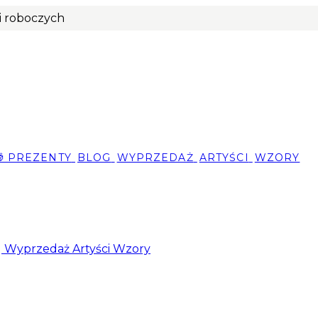
ni roboczych
🎁 PREZENTY
BLOG
WYPRZEDAŻ
ARTYŚCI
WZORY
g
Wyprzedaż
Artyści
Wzory