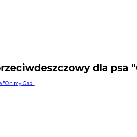
zeciwdeszczowy dla psa 
a "Oh my Gad"