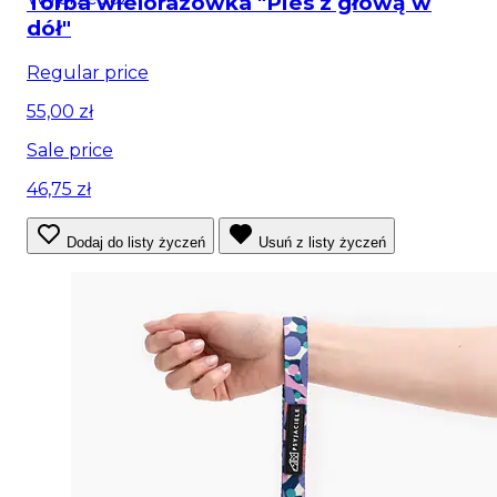
Torba wielorazówka "Pies z głową w
dół"
Regular price
55,00 zł
Sale price
46,75 zł
Dodaj do listy życzeń
Usuń z listy życzeń