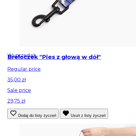
Wyprzedaż
Breloczek "Pies z głową w dół"
Regular price
35,00 zł
Sale price
29,75 zł
Dodaj do listy życzeń
Usuń z listy życzeń