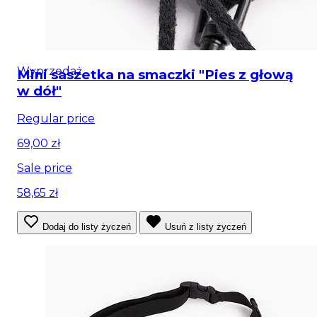
Wyprzedaż
Mini saszetka na smaczki "Pies z głową
w dół"
Regular price
69,00 zł
Sale price
58,65 zł
Dodaj do listy życzeń
Usuń z listy życzeń