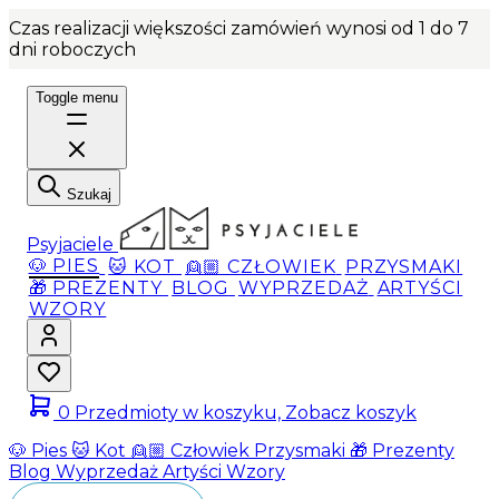
Czas realizacji większości zamówień wynosi od 1 do 7
dni roboczych
Toggle menu
Szukaj
Psyjaciele
🐶 PIES
🐱 KOT
👱🏼 CZŁOWIEK
PRZYSMAKI
🎁 PREZENTY
BLOG
WYPRZEDAŻ
ARTYŚCI
WZORY
0
Przedmioty w koszyku, Zobacz koszyk
🐶 Pies
🐱 Kot
👱🏼 Człowiek
Przysmaki
🎁 Prezenty
Blog
Wyprzedaż
Artyści
Wzory