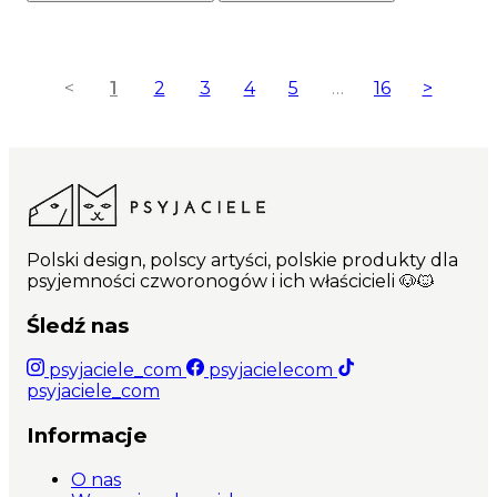
<
1
2
3
4
5
…
16
>
Polski design, polscy artyści, polskie produkty dla
psyjemności czworonogów i ich właścicieli 🐶🐱
Śledź nas
psyjaciele_com
psyjacielecom
psyjaciele_com
Informacje
O nas