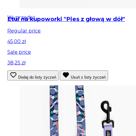
Wyprzedaż
Etui na kupoworki "Pies z głową w dół"
Regular price
45,00 zł
Sale price
38,25 zł
Dodaj do listy życzeń
Usuń z listy życzeń